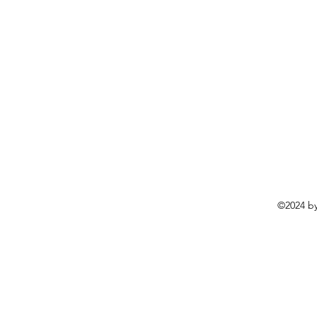
©2024 b