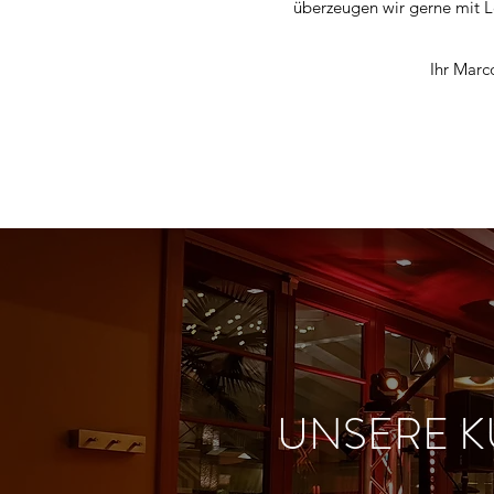
überzeugen wir gerne mit L
Ihr Marc
UNSERE K